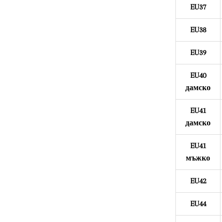
EU37
EU38
EU39
EU40
дамско
EU41
дамско
EU41
мъжко
EU42
EU44