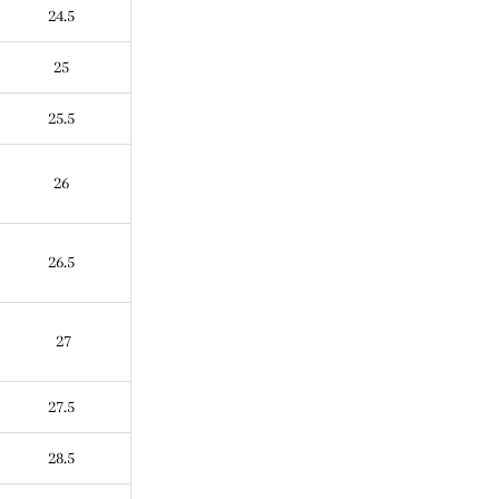
24.5
25
25.5
26
26.5
27
27.5
28.5