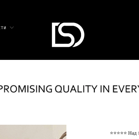
УКТИ
⭐⭐⭐⭐⭐ Над 10