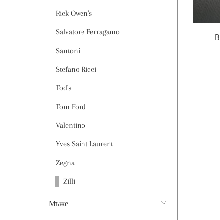
Rick Owen's
Salvatore Ferragamo
В
Santoni
Stefano Ricci
Tod's
Tom Ford
Valentino
Yves Saint Laurent
Zegna
Zilli
Мъже