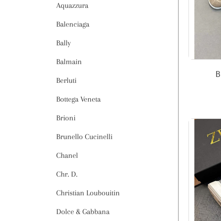
Aquazzura
Balenciaga
Bally
Balmain
В
Berluti
Bottega Veneta
Brioni
Brunello Cucinelli
Chanel
Chr. D.
Christian Loubouitin
Dolce & Gabbana