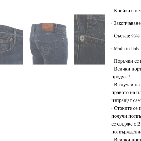
• Кройка с пе
• Закопчаване
• Състав: 98%
• Made in Italy
• Поръчки се 
• Всички поръ
продукт!
• В случай н
правото на п
изпращат сам
• Стоките се
получи потвъ
се свърже с 
потвърждение
• Всички поръ