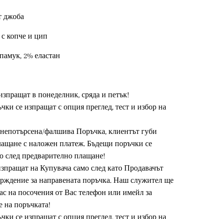
т джоба
 с копче и цип
 памук, 2% еластан
изпращат в понеделник, сряда и петък!
чки се изпращат с опция преглед, тест и избор на
а непотърсена/фалшива Поръчка, клиентът губи
лащане с наложен платеж. Бъдещи поръчки се
о след предварително плащане!
 изпращат на Купувача само след като Продавачът
рждение за направената поръчка. Наш служител ще
Вас на посочения от Вас телефон или имейл за
 на поръчката!
чки се изпращат с опция преглед, тест и избор на